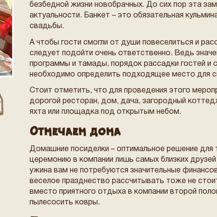
безбедной жизни новобрачных. До сих пор эта за
актуальности. Банкет – это обязательная кульми
свадьбы.
А чтобы гости смогли от души повеселиться и рас
следует подойти очень ответственно. Ведь значе
программы и тамады, порядок рассадки гостей и 
необходимо определить подходящее место для с
Стоит отметить, что для проведения этого мероп
дорогой ресторан, дом, дача, загородный котте
яхта или площадка под открытым небом.
Отмечаем дома
Домашние посиделки – оптимальное решение для 
церемонию в компании лишь самых близких друзей 
ужина вам не потребуются значительные финансов
веселое празднество рассчитывать тоже не стоит
вместо приятного отдыха в компании второй поло
пылесосить ковры.