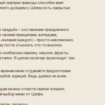
ный сюрприз природы способен вмиг
пного дождика у Шпека есть закрытые
 свадьбе – составление праздничного
 своими принципами, взглядами,
ь желания каждого – просто невозможно.
у гостю отыскать что-то вкусное.
-колбасную нарезку, закуски, фрукты,
этапно. В целом за вечер происходит три-
тавлении меню отдавайте предпочтение
рыбой, курицей. Ведь далеко не всем
юдам можно отнести свиной эскалоп,
мный выбор меню от Шефа.
апитки, десерты.