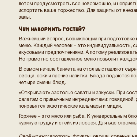
летом предусмотреть все невозможно, и неприят
испортить ваше торжество. Для защиты от внеза
залы.
Чем накормить гостей?
Важнейший вопрос, возникающий при подготовке к
меню. Каждый человек – это индивидуальность, со
вкусовыми предпочтениями. А потому реализоват
Но грамотно составленное меню позволит каждом
В самом начале банкета на стол выставляют сырно
овощи, соки и прочие напитки. Блюда подаются по
четыре смены блюд.
«Открывают» застолье салаты и закуски. При сос
салатам с привычными ингредиентами: говядиной, 
понравятся экзотические кальмары и мидии.
Горячее – это мясо или рыба. К универсальным бл
куриную грудку и стейк из лосося. Для вас огро
Своё можно:
алкоголь, фрукты, овощи, соленья, н